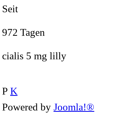
Seit
972 Tagen
cialis 5 mg lilly
P
K
Powered by
Joomla!®